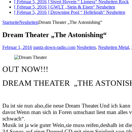
[ Februar 5, 2016 ]
Sivert Hoyem “ Lioness“
Neuheiten Rock
[ Februar 5, 2016 ]
GWLT „Stein & Eisen“
Neuheiten
[ Februar 5, 2016 ]
Drowning Pool “ Hellelujah“
Neuheiten
Startseite
Neuheiten
Dream Theater „The Astonishing“
Dream Theater „The Astonishing“
Februar 1, 2016
pantz-down-radio.com
Neuheiten
,
Neuheiten Metal
,
OUT NOW!!!
DREAM THEATER „THE ASTONIS
Da ist sie nun also,die neue Dream Theater.Und ich ka
davor.Wenn man sich in Foren umschaut liest man alles 
schwach“.
Musik ist ja wie guter Wein,sie muss reifen,deshalb ist
34 Songs auf einer Doppel CD mit einer Spielzeit von ü