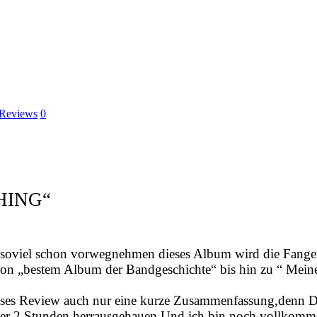
Reviews
0
HING“
nn soviel schon vorwegnehmen dieses Album wird die Fang
von „bestem Album der Bandgeschichte“ bis hin zu “ Meine
 dieses Review auch nur eine kurze Zusammenfassung,denn 
ber 2 Stunden herrausgehauen.Und ich bin noch vollkomme